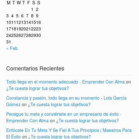
M
T
W
T
F
S
S
1
2
3
4
5
6
7
8
9
10
11
12
13
14
15
16
17
18
19
20
21
22
23
24
25
26
27
28
29
30
31
« Feb
Comentarios Recientes
Todo llega en el momento adecuado - Emprender Con Alma
on
¿Te cuesta lograr tus objetivos?
Constancia y pasión, todo llega en su momento - Lola García
Gómez
on
¿Te cuesta lograr tus objetivos?
Persigue tu meta y conviértete en un empresario de éxito -
Emprender Con Alma
on
¿Te cuesta lograr tus objetivos?
Enfócate En Tu Meta Y Se Fiel A Tus Principios | Maestros Para
El Éxito
on
¿Te cuesta lograr tus objetivos?