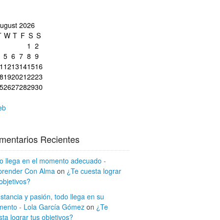
ugust 2026
T
W
T
F
S
S
1
2
5
6
7
8
9
1
12
13
14
15
16
8
19
20
21
22
23
5
26
27
28
29
30
eb
mentarios Recientes
o llega en el momento adecuado -
render Con Alma
on
¿Te cuesta lograr
objetivos?
stancia y pasión, todo llega en su
ento - Lola García Gómez
on
¿Te
ta lograr tus objetivos?