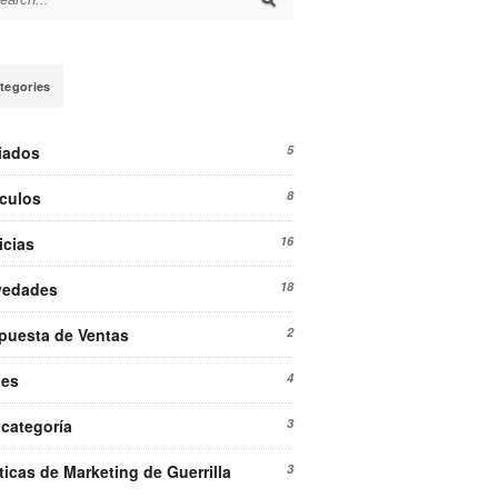
arch for:
tegories
liados
5
ículos
8
icias
16
vedades
18
puesta de Ventas
2
ies
4
 categoría
3
ticas de Marketing de Guerrilla
3