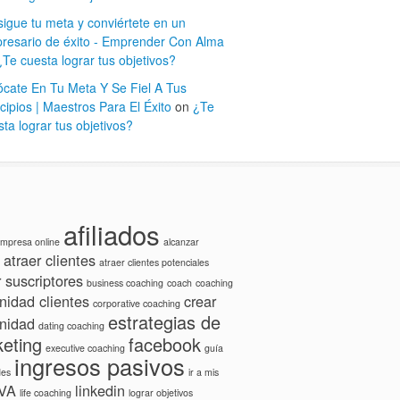
sigue tu meta y conviértete en un
resario de éxito - Emprender Con Alma
¿Te cuesta lograr tus objetivos?
ócate En Tu Meta Y Se Fiel A Tus
cipios | Maestros Para El Éxito
on
¿Te
ta lograr tus objetivos?
afiliados
 empresa online
alcanzar
atraer clientes
atraer clientes potenciales
r suscriptores
business coaching
coach
coaching
idad clientes
crear
corporative coaching
estrategias de
nidad
dating coaching
eting
facebook
executive coaching
guía
ingresos pasivos
des
ir a mis
IVA
linkedin
life coaching
lograr objetivos