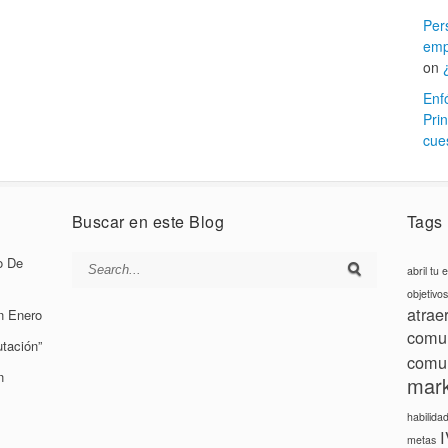
Per
emp
on
Enf
Prin
cues
Buscar en este Blog
Tags
o De
abril tu
objetivos
atrae
n Enero
comun
tación”
comu
n
mark
habilida
metas