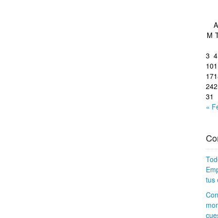
A
M
3
4
10
1
17
1
24
2
31
« F
Co
Tod
Emp
tus 
Con
mom
cues