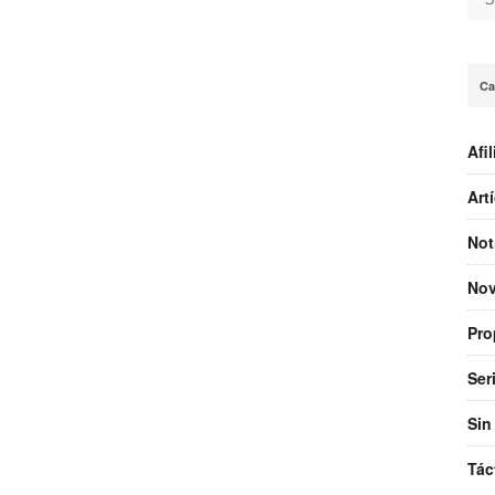
Se
Ca
Afi
Art
Not
No
Pro
Ser
Sin
Tác