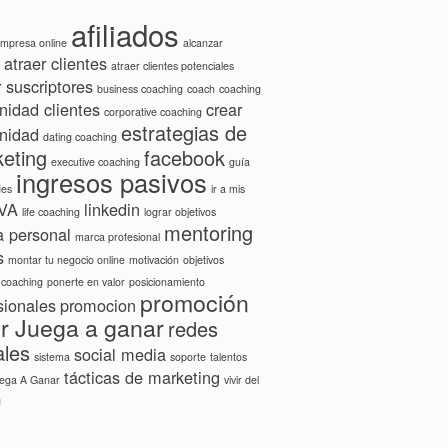
afiliados
 empresa online
alcanzar
atraer clientes
atraer clientes potenciales
r suscriptores
business coaching
coach
coaching
idad clientes
crear
corporative coaching
estrategias de
nidad
dating coaching
eting
facebook
executive coaching
guía
ingresos pasivos
des
ir a mis
IVA
linkedin
life coaching
lograr objetivos
mentoring
 personal
marca profesional
s
montar tu negocio online
motivación
objetivos
 coaching
ponerte en valor
posicionamiento
promoción
sionales
promocion
er Juega a ganar
redes
ales
social media
sistema
soporte
talentos
tácticas de marketing
uega A Ganar
vivir del
g