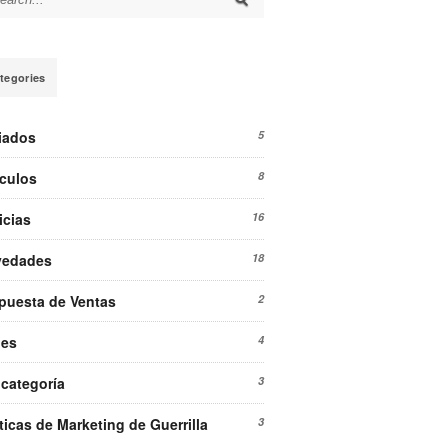
arch for:
tegories
liados
5
ículos
8
icias
16
vedades
18
puesta de Ventas
2
ies
4
 categoría
3
ticas de Marketing de Guerrilla
3