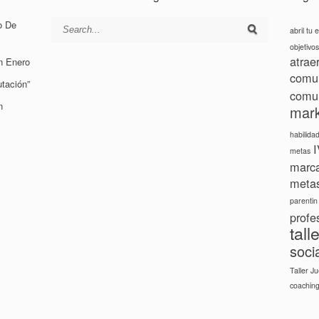
o De
abril tu
objetivos
atrae
n Enero
comun
tación”
comu
n
mark
habilida
metas
marca
meta
parentin
profe
tall
soci
Taller J
coachin