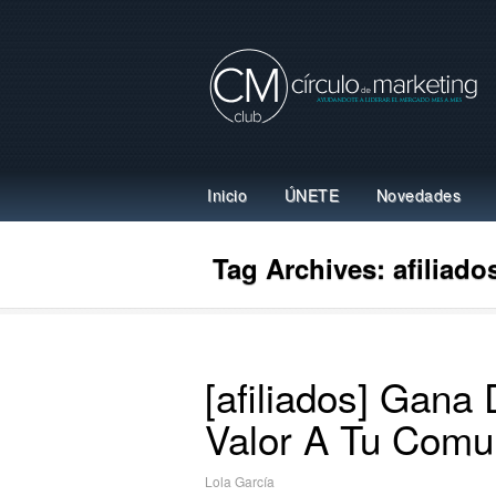
Inicio
ÚNETE
Novedades
Tag Archives:
afiliado
[afiliados] Gana
Valor A Tu Comu
Lola García