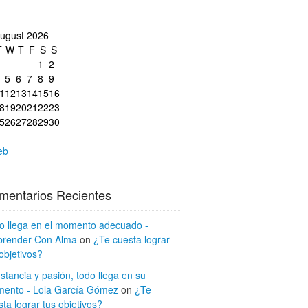
ugust 2026
T
W
T
F
S
S
1
2
5
6
7
8
9
1
12
13
14
15
16
8
19
20
21
22
23
5
26
27
28
29
30
eb
mentarios Recientes
o llega en el momento adecuado -
render Con Alma
on
¿Te cuesta lograr
objetivos?
stancia y pasión, todo llega en su
ento - Lola García Gómez
on
¿Te
ta lograr tus objetivos?