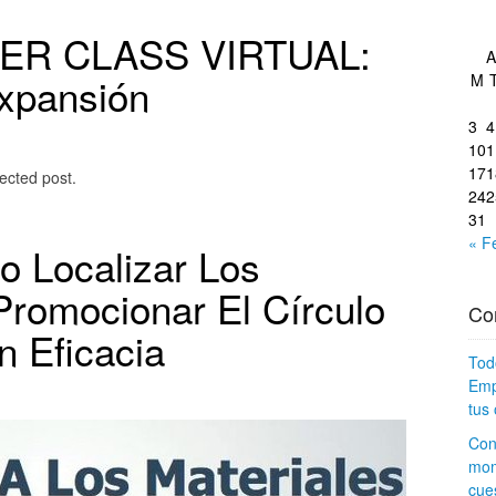
TER CLASS VIRTUAL:
A
xpansión
M
3
4
10
1
17
1
ected post.
24
2
31
« F
o Localizar Los
Promocionar El Círculo
Co
n Eficacia
Tod
Emp
tus 
Con
mom
cues