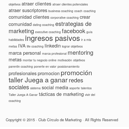
atraer clientes
objetivos
atraer clientes potenciales
atraer suscriptores
business coaching
coach
coaching
comunidad clientes
crear
corporative coaching
estrategias de
comunidad
dating coaching
marketing
facebook
executive coaching
guía
ingresos pasivos
habilidades
ir a mis
IVA
linkedin
metas
life coaching
lograr objetivos
mentoring
marca personal
marca profesional
metas
montar tu negocio online
motivación
objetivos
parentin coaching
ponerte en valor
posicionamiento
promoción
profesionales
promocion
taller Juega a ganar
redes
sociales
social media
sistema
soporte
talentos
tácticas de marketing
Taller Juega A Ganar
vivir del
coaching
Copyright © 2015 · Club Círculo de Marketing · All Rights Reserved