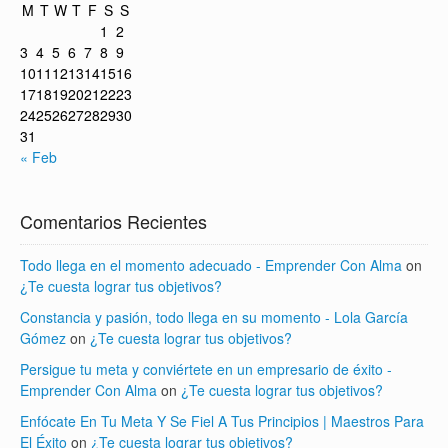
M
T
W
T
F
S
S
1
2
3
4
5
6
7
8
9
10
11
12
13
14
15
16
17
18
19
20
21
22
23
24
25
26
27
28
29
30
31
« Feb
Comentarios Recientes
Todo llega en el momento adecuado - Emprender Con Alma
on
¿Te cuesta lograr tus objetivos?
Constancia y pasión, todo llega en su momento - Lola García
Gómez
on
¿Te cuesta lograr tus objetivos?
Persigue tu meta y conviértete en un empresario de éxito -
Emprender Con Alma
on
¿Te cuesta lograr tus objetivos?
Enfócate En Tu Meta Y Se Fiel A Tus Principios | Maestros Para
El Éxito
on
¿Te cuesta lograr tus objetivos?